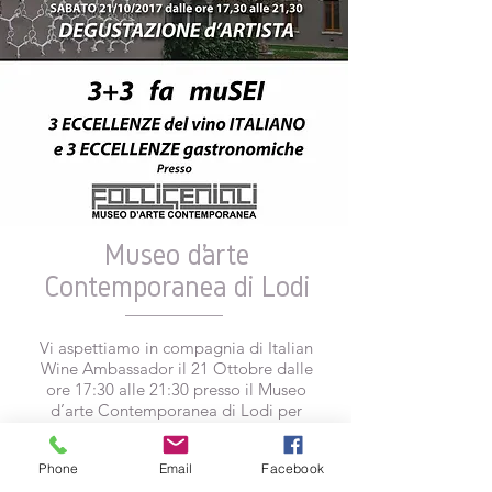
Museo d’arte
Contemporanea di Lodi
Vi aspettiamo in compagnia di Italian
Wine Ambassador il 21 Ottobre dalle
ore 17:30 alle 21:30 presso il Museo
d’arte Contemporanea di Lodi per
una degustazione artistica! L’incasso
della serata darà devoluto alla
Phone
Email
Facebook
fondazione Onlus La Bergognone La