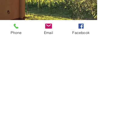
Phone
Email
Facebook
Terroir
Vulcanico, minerale, caratterizzato da
una forte escursione termica durante la
notte.
Una mineralità catturata in profondità,
da radici che crescono verso il basso,
regalando al vino un affinamento di
circa 15 anni.