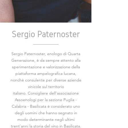
Sergio Paternoster
Sergio Paternoster, enologo di Quarta
Generazione, è da sempre attento alla
sperimentazione e valorizzazione della
piattaforma ampelografica lucana,
nonchè consulente per diverse aziende
vinicole sul territorio
italiano. Consigliere dell’associazione
Assoenologi per la sezione Puglia -
Calabria - Basilicata è considerato uno
degli uomini che hanno segnato in
modo determinante negli ultimi
trent'anni la storia del vino in Basilicata.