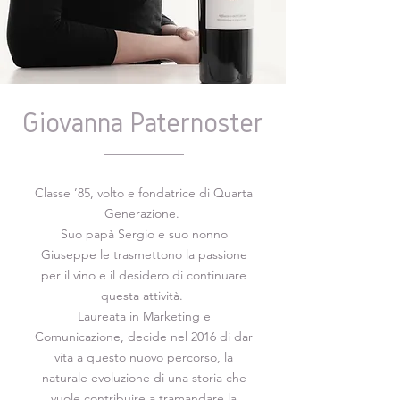
Giovanna Paternoster
Classe ’85, volto e fondatrice di Quarta
Generazione.
Suo papà Sergio e suo nonno
Giuseppe le trasmettono la passione
per il vino e il desidero di continuare
questa attività.
Laureata in Marketing e
Comunicazione, decide nel 2016 di dar
vita a questo nuovo percorso, la
naturale evoluzione di una storia che
vuole contribuire a tramandare la